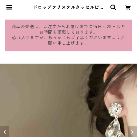
ドロップクリスタルタッセルピア
ス・イヤリング（３色）：447 | jm
avie
商品の発送は、ご注文からお届けまでに14日～25日ほど
お時間を頂戴しております。
恐れ入りますが、あらかじめご了承くださいますようお
願い申し上げます。