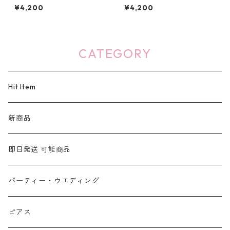
リング：614
80
¥4,200
¥4,200
CATEGORY
Hit Item
新商品
即日発送 可能商品
パーティー・ウエディング
ピアス