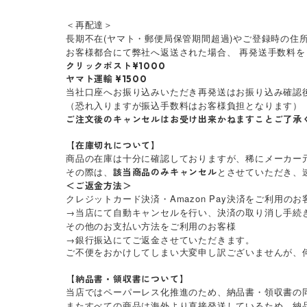
＜再配達＞
長期不在(ヤマト・郵便局保管期間超過)やご登録時の住
お客様都合にて弊社へ返送された場合、 再発送手数料を
クリックポスト¥1000
ヤマト運輸 ¥1500
当社口座へお振り込みいただき再発送はお振り込み確認
（恐れ入りますが振込手数料はお客様負担となります）
ご注文後のキャンセルはお受け出来かねますことご了承
【在庫切れについて】
商品の在庫は十分に確認しておりますが、稀にメーカー
その際は、
とさせていただき、
該当商品のみキャンセル
＜ご返金方法＞
クレジットカード決済・Amazon Pay決済をご利用のお
→当店にて自動キャンセルを行い、決済の取り消し手続
その他のお支払い方法をご利用のお客様
→銀行振込にてご返金させていただきます。
ご不便をおかけしてしまい大変申し訳ございませんが、
【納品書・領収書について】
当店ではペーパーレス化推進のため、納品書・領収書の
またすべての商品は海外より直接発送しているため、納