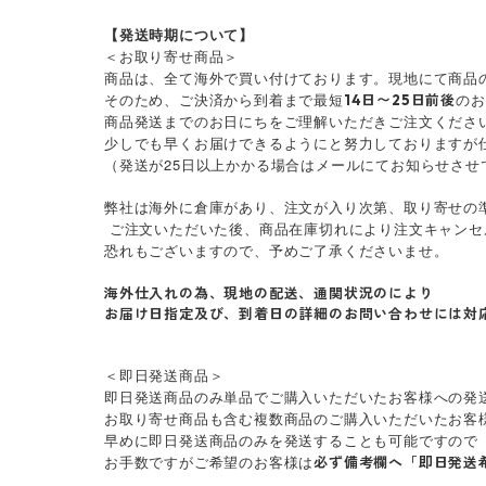
【発送時期について】
＜お取り寄せ商品＞
商品は、全て海外で買い付けております。現地にて商品
そのため、ご決済から到着まで最短
のお
14日〜25日前後
商品発送までのお日にちをご理解いただきご注文くださ
少しでも早くお届けできるようにと努力しておりますが
（発送が25日以上かかる場合はメールにてお知らせさせ
弊社は海外に倉庫があり、注文が入り次第、取り寄せの
ご注文いただいた後、商品在庫切れにより注文キャンセ
恐れもございますので、予めご了承くださいませ。
海外仕入れの為、現地の配送、通関状況のにより
お届け日指定及び、到着日の詳細のお問い合わせには対
＜即日発送商品＞
即日発送商品のみ単品でご購入いただいたお客様への発送
お取り寄せ商品も含む複数商品のご購入いただいたお客
早めに即日発送商品のみを発送することも可能ですので
お手数ですがご希望のお客様は
必ず備考欄へ「即日発送