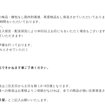
の検品・梱包をし国内到着後、再度検品をし発送させていただいており
時間をいただいております。
い。
仕入状況・配送状況により30日以上お日にちをいただく場合もございま
ていただきます）
準備を行っております。
ルとさせていただく
応できかねます事ご了承ください。
はご注文日から土日を除く2~3日後となります。
様への発送はお客様よりご依頼がなければ、全ての商品が揃い次第発送
とご記入お願いいたします。
希望」