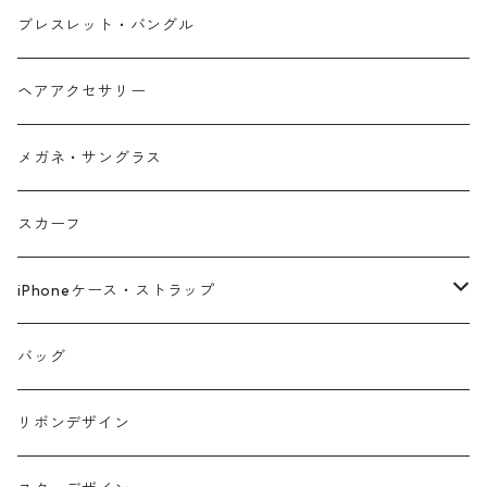
ブレスレット・バングル
ヘアアクセサリー
メガネ・サングラス
スカーフ
iPhoneケース・ストラップ
iPhone17シリーズ対応
バッグ
リボンデザイン