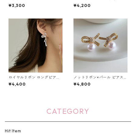
レス：666
¥3,300
¥4,200
ロイヤルリボン ロングピア
ノットリボン×パール ピアス：
ス・イヤリング：651
650
¥4,400
¥4,800
CATEGORY
Hit Item