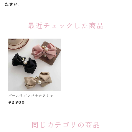
ださい。
最近チェックした商品
パールリボンバナナクリッ
プ：364
¥2,900
同じカテゴリの商品