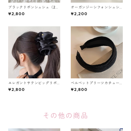
ブラックリボンシュシュ（2個
オーガンジーシフォンシュシ
セット）：660
ュ（選べる２個セット）：608
¥2,800
¥2,200
エレガントサテンビッグリボ
ベルベットプリーツカチュー
ンバナナクリップ（２色）：6
シャ（4色）：620
¥2,800
¥2,800
67
その他の商品