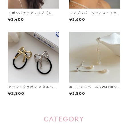
リボンバナナクリップ（６
シンプルパールピアス・イヤ
色）：255
リング：263
¥3,400
¥3,600
クラシックリボン メタルヘア
ニュアンスパール 2WAYロン
ゴム 2色セット：656
グチェーンピアス：676
¥2,800
¥3,800
CATEGORY