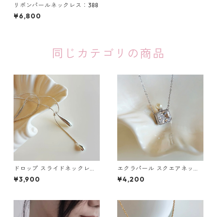
リボンパールネックレス：388
¥6,800
同じカテゴリの商品
ドロップ スライドネックレ
エクラパール スクエアネック
ス：678
レス：674
¥3,900
¥4,200