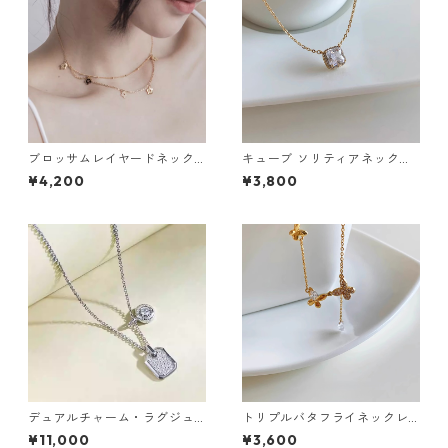
ブロッサムレイヤードネック
キューブ ソリティアネックレ
レス：666
ス：637
¥4,200
¥3,800
デュアルチャーム・ラグジュ
トリプルバタフライネックレ
アリーネックレス（ゴール
ス：624
¥11,000
¥3,600
ド・シルバー）：632