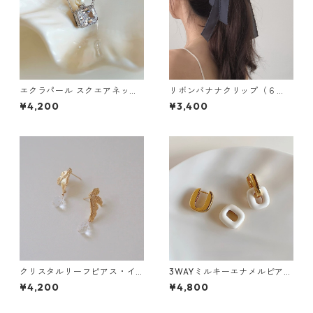
エクラパール スクエアネック
リボンバナナクリップ（６
レス：674
色）：255
¥4,200
¥3,400
クリスタルリーフピアス・イ
3WAYミルキーエナメルピア
ヤリング：526
ス：636
¥4,200
¥4,800