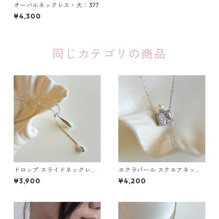
オーバルネックレス・大：377
¥4,300
同じカテゴリの商品
ドロップ スライドネックレ
エクラパール スクエアネック
ス：678
レス：674
¥3,900
¥4,200