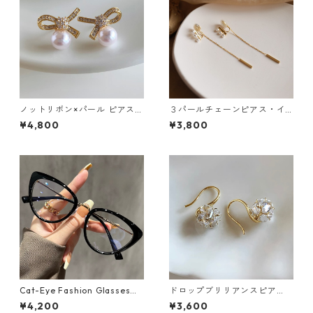
ノットリボン×パール ピアス：
３パールチェーンピアス・イ
650
ヤリング：198
¥4,800
¥3,800
Cat-Eye Fashion Glasses
ドロップブリリアンスピア
（４色）：542
ス：661
¥4,200
¥3,600