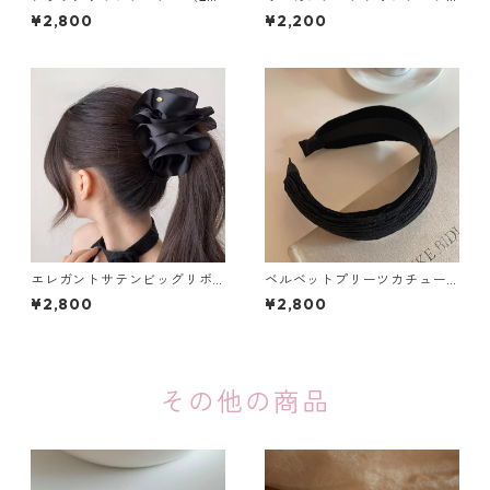
セット）：660
ュ（選べる２個セット）：608
¥2,800
¥2,200
エレガントサテンビッグリボ
ベルベットプリーツカチュー
ンバナナクリップ（２色）：6
シャ（4色）：620
¥2,800
¥2,800
67
その他の商品