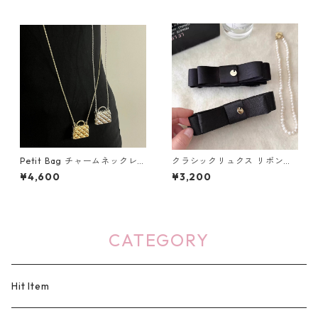
Petit Bag チャームネックレ
クラシックリュクス リボンバ
ス（ゴールド・シルバー）：6
ナナクリップ（２色）：669
¥4,600
¥3,200
55
CATEGORY
Hit Item