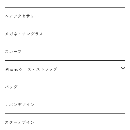
ヘアアクセサリー
メガネ・サングラス
スカーフ
iPhoneケース・ストラップ
iPhone17シリーズ対応
バッグ
リボンデザイン
スターデザイン