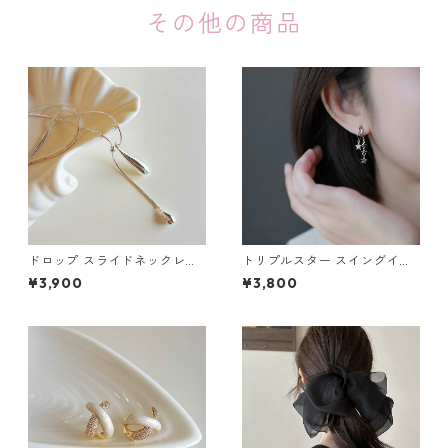
その他の商品
ドロップ スライドネックレ
トリプルスター スイングイヤ
ス：678
リング：653
¥3,900
¥3,800