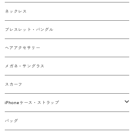
ネックレス
ブレスレット・バングル
ヘアアクセサリー
メガネ・サングラス
スカーフ
iPhoneケース・ストラップ
iPhone17シリーズ対応
バッグ