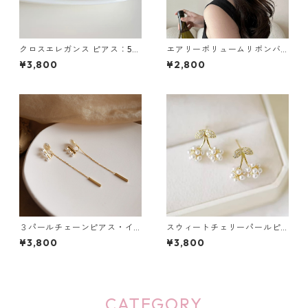
クロスエレガンス ピアス：59
エアリーボリュームリボンバ
0
レッタ（5色）：563
¥3,800
¥2,800
３パールチェーンピアス・イ
スウィートチェリーパールピ
ヤリング：198
アス：665
¥3,800
¥3,800
CATEGORY