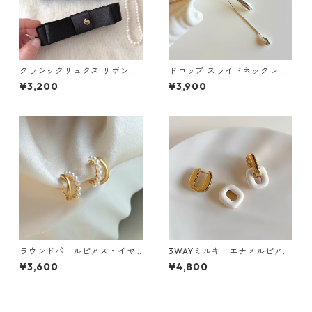
クラシックリュクス リボンバ
ドロップ スライドネックレ
ナナクリップ（２色）：669
ス：678
¥3,200
¥3,900
ラウンドパールピアス・イヤ
3WAYミルキーエナメルピア
リング：249
ス：636
¥3,600
¥4,800