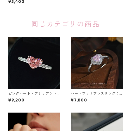
¥3,400
同じカテゴリの商品
ピンクハート・ブリリアント
ハートブリリアンスリング：6
リング：640
38
¥9,200
¥7,800