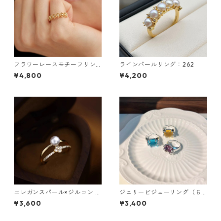
フラワーレースモチーフリン
ラインパールリング：262
グ：619
¥4,800
¥4,200
エレガンスパール×ジルコン ダ
ジェリービジューリング（６
ブルラインリング：553
色）：513
¥3,600
¥3,400