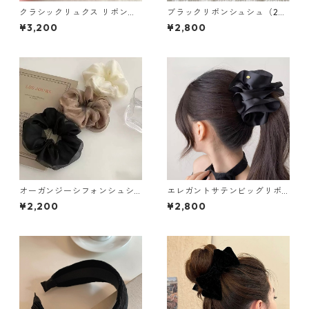
クラシックリュクス リボンバ
ブラックリボンシュシュ（2個
ナナクリップ（２色）：669
セット）：660
¥3,200
¥2,800
オーガンジーシフォンシュシ
エレガントサテンビッグリボ
ュ（選べる２個セット）：608
ンバナナクリップ（２色）：6
¥2,200
¥2,800
67