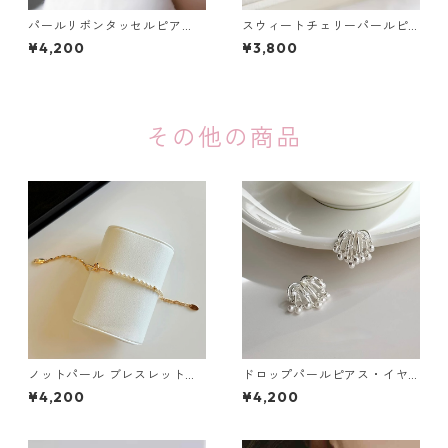
パールリボンタッセルピア
スウィートチェリーパールピ
ス・イヤリング：668
アス：665
¥4,200
¥3,800
その他の商品
ノットパール ブレスレット：6
ドロップパールピアス・イヤ
80
リング：614
¥4,200
¥4,200