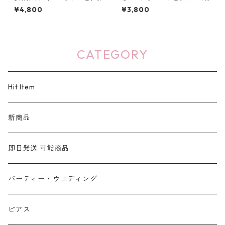
ス：636
ヤリング：198
¥4,800
¥3,800
CATEGORY
Hit Item
新商品
即日発送 可能商品
パーティー・ウエディング
ピアス