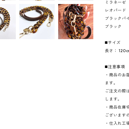
ミラネーゼ
レオパード
ブラックパ
ブラック
◼️サイズ
長さ： 120c
◼️注意事項
・商品のお
ます。
ご注文の際
します。
・商品在庫
ございます
・仕入れ工