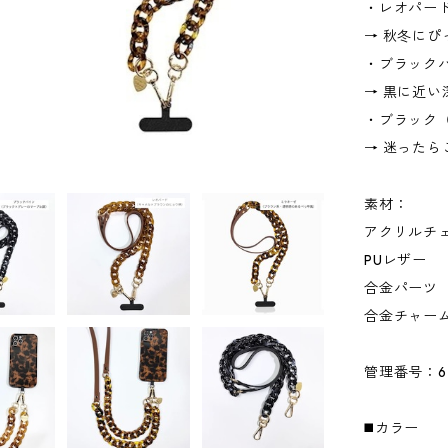
・レオパー
→ 秋冬に
・ブラック
→ 黒に近
・ブラック
→ 迷った
素材：
アクリルチ
PUレザー
合金パーツ
合金チャー
管理番号：6
◼️カラー