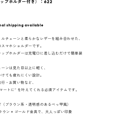
ップホルダー付き）：622
nal shipping available
リルチェーンと柔らかなレザーを組み合わせた、
のスマホショルダーです。
ラップホルダーは充電口に差し込むだけで簡単装
ェーンは見た目以上に軽く、
かけても疲れにくい設計。
旅行・お買い物など、
マートに” を叶えてくれる必須アイテムです。
ゼ（ブラウン系・透明感のあるべっ甲風）
ラウン × ゴールド金具で、大人っぽい印象