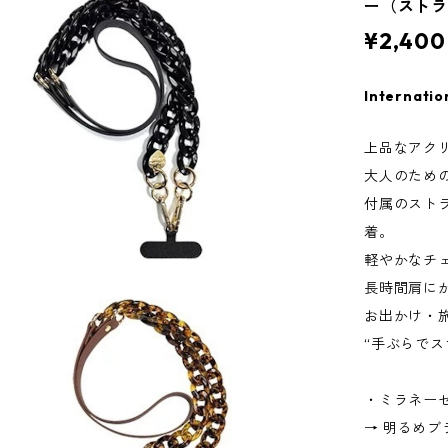
ー（ストラ
¥2,400
Internatio
上品なアク
大人のため
付属のスト
着。
軽やかなチ
長時間肩に
お出かけ・
“手ぶらでス
・ミラネー
→ 明るめブ