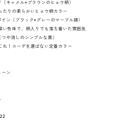
ド（キャメル×ブラウンのヒョウ柄）
ぴったりの柔らかいヒョウ柄カラー
パイン（ブラック×グレーのマーブル調）
い深い色味で、柄入りでも落ち着いた雰囲気
（つや消しのシンプルな黒）
らこれ！コーデを選ばない定番カラー
ェーン
ム
22