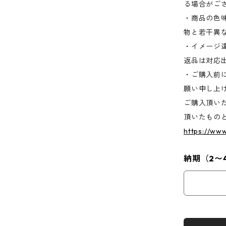
る場合がご
・商品の色
物と若干異
・イメージ
返品は対応
・ご購入前
願い申し上
ご購入頂い
頂いたもの
https://ww
納期（2〜