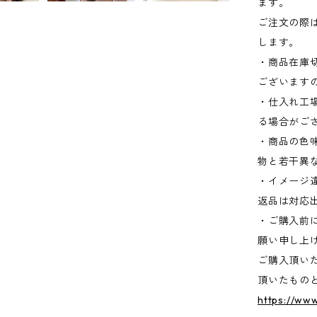
ます。
ご注文の際
します。
・商品在庫
ございます
・仕入れ工
る場合がご
・商品の色
物と若干異
・イメージ
返品は対応
・ご購入前
願い申し上
ご購入頂い
頂いたもの
https://ww