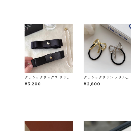
クラシックリュクス リボン
クラシックリボン メタルヘ
バナナクリップ（２色）：6
アゴム 2色セット：656
¥3,200
¥2,800
69