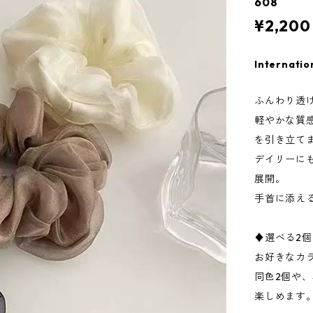
608
¥2,200
Internatio
ふんわり透
軽やかな質
を引き立て
デイリーに
展開。
手首に添え
♦︎選べる2
お好きなカ
同色2個や
楽しめます