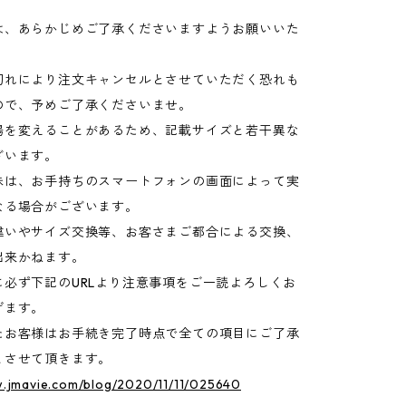
は、あらかじめご了承くださいますようお願いいた
切れにより注文キャンセルとさせていただく恐れも
ので、予めご了承くださいませ。
場を変えることがあるため、記載サイズと若干異な
ざいます。
味は、お手持ちのスマートフォンの画面によって実
なる場合がございます。
違いやサイズ交換等、お客さまご都合による交換、
出来かねます。
に必ず下記のURLより注意事項をご一読よろしくお
げます。
たお客様はお手続き完了時点で全ての項目にご了承
とさせて頂きます。
w.jmavie.com/blog/2020/11/11/025640