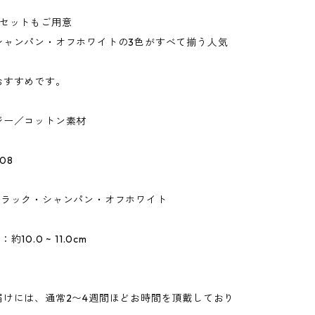
色セットもご用意
シャンパン・オフホワイトの3色がすべて揃う人気
おすすめです。
ジー／コットン素材
08
ブラック・シャンパン・オフホワイト
約10.0 ~ 11.0cm
届けには、通常2〜4週間ほどお時間を頂戴しており