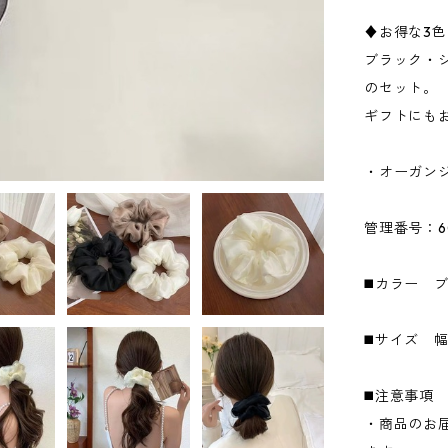
♦︎お得な3
ブラック・
のセット。
ギフトにも
・オーガン
管理番号：6
◼️カラー 
◼️サイズ 幅：
◼️注意事項
・商品のお