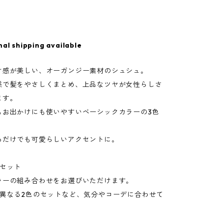
nal shipping available
け感が美しい、オーガンジー素材のシュシュ。
感で髪をやさしくまとめ、上品なツヤが女性らしさ
ます。
もお出かけにも使いやすいベーシックカラーの3色
るだけでも可愛らしいアクセントに。
個セット
ラーの組み合わせをお選びいただけます。
、異なる2色のセットなど、気分やコーデに合わせて
。