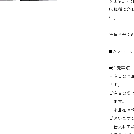
ります。ご
応機種に合
い。
管理番号：6
◼️カラー 
◼️注意事項
・商品のお
ます。
ご注文の際
します。
・商品在庫
ございます
・仕入れ工