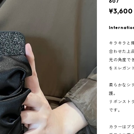
607
¥3,600
Internatio
キラキラと
合わせた上品
光の角度で
をエレガン
柔らかなシ
護。
リボンスト
です。
カラーはブラ