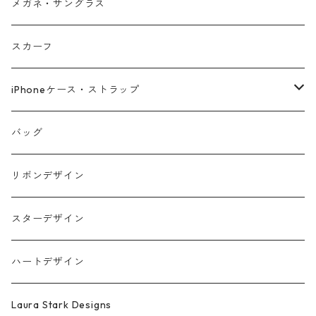
メガネ・サングラス
スカーフ
iPhoneケース・ストラップ
iPhone17シリーズ対応
バッグ
リボンデザイン
スターデザイン
ハートデザイン
Laura Stark Designs