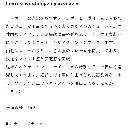
International shipping available
エレガントな光沢を放つサテンリボンと、繊細にあしらわれ
たビジューが上品にきらめく大人のためのカチューシャ。立
体的なサイドリボンが横顔に華やぎを添え、シンプルな装い
にもさりげなくフェミニンなアクセントをプラスします。
内側にはしっかりとした合金製のフレームを使用しており、
快適なフィット感と安定感を実現。
洗練されたデザインは、デイリーから特別な日まで幅広く活
躍してくれます。細部まで丁寧に仕上げられた高品質な一本
で、ワンランク上のヘアスタイルを演出してみませんか？
・サテン
管理番号：549
◼️カラー ブラック