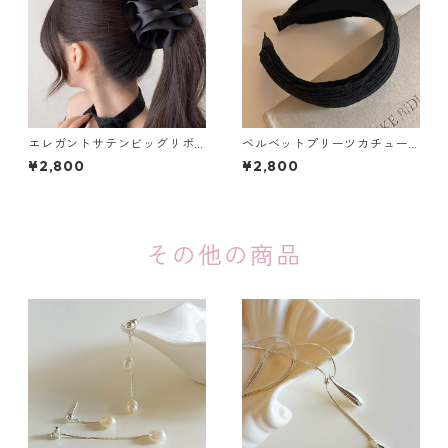
エレガントサテンビッグリボ
ベルベットプリーツカチュー
ンバナナクリップ（２色）：6
シャ（4色）：620
¥2,800
¥2,800
67
その他の商品