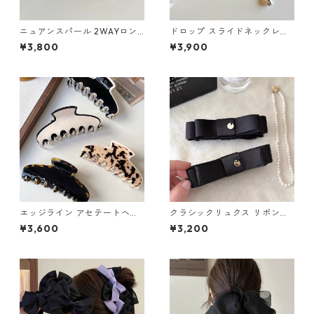
ニュアンスパール 2WAYロン
ドロップ スライドネックレ
グチェーンピアス：676
ス：678
¥3,800
¥3,900
エッジライン アセテートヘア
クラシックリュクス リボンバ
クリップ（４色）：602
ナナクリップ（２色）：669
¥3,600
¥3,200