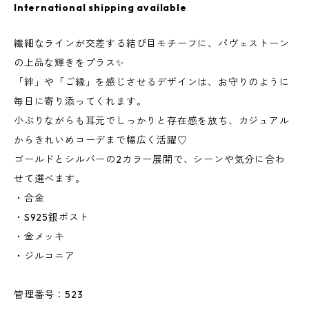
International shipping available
繊細なラインが交差する結び目モチーフに、パヴェストーン
の上品な輝きをプラス✨
「絆」や「ご縁」を感じさせるデザインは、お守りのように
毎日に寄り添ってくれます。
小ぶりながらも耳元でしっかりと存在感を放ち、カジュアル
からきれいめコーデまで幅広く活躍♡
ゴールドとシルバーの2カラー展開で、シーンや気分に合わ
せて選べます。
・合金
・S925銀ポスト
・金メッキ
・ジルコニア
管理番号：523