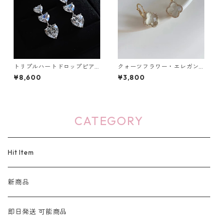
トリプルハートドロップピア
クォーツフラワー・エレガン
ス：644
スピアス：628
¥8,600
¥3,800
CATEGORY
Hit Item
新商品
即日発送 可能商品