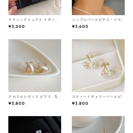
クラシックリュクス リボンバ
シンプルパールピアス・イヤ
ナナクリップ（２色）：669
リング：263
¥3,200
¥3,600
クロスエレガンス ピアス：59
スウィートチェリーパールピ
0
アス：665
¥3,800
¥3,800