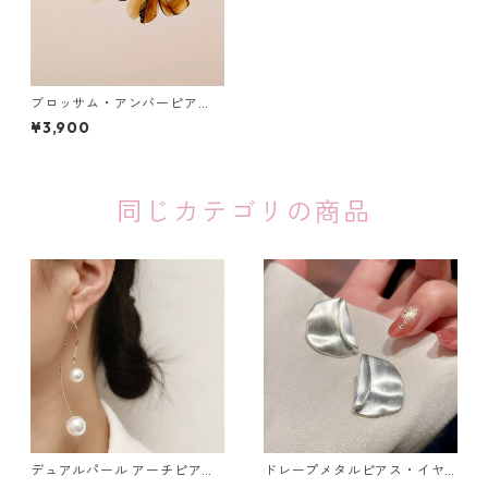
ブロッサム・アンバーピア
ス：506
¥3,900
同じカテゴリの商品
デュアルパール アーチピアス
ドレープメタルピアス・イヤ
（シルバー・ゴールド）：679
リング（ゴールド・シルバ