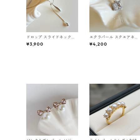
ドロップ スライドネックレ
エクラパール スクエアネッ
ス：678
クレス：674
¥3,900
¥4,200