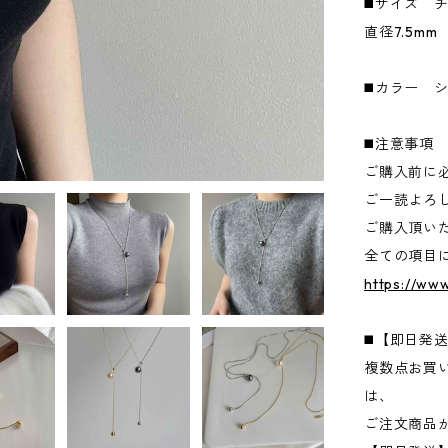
◼️サイズ チ
直径7.5mm
◼️カラー 
◼️注意事項
ご購入前に必
ご一読よろ
ご購入頂い
全ての項目
https://ww
◼️【即日発
複数点お買
は、
ご注文商品