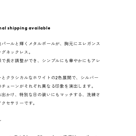
nal shipping available
粒パールと輝くメタルボールが、胸元にエレガンス
ングネックレス。
様で長さ調整ができ、シンプルにも華やかにもアレ
ーとクラシカルなホワイトの2色展開で、シルバー
のチェーンがそれぞれ異なる印象を演出します。
お出かけ、特別な日の装いにもマッチする、洗練さ
アクセサリーです。
ール