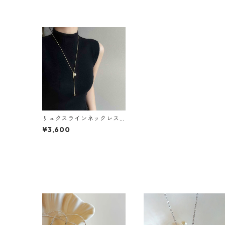
リュクスラインネックレス
（シルバー・ゴールド）：4
¥3,600
95