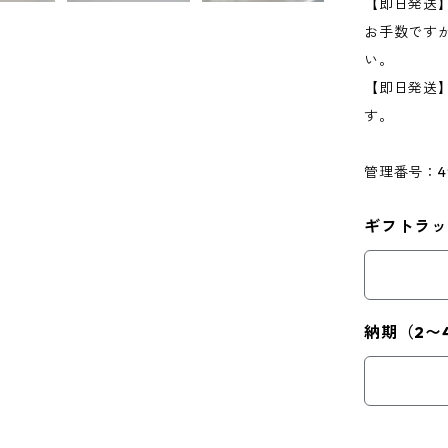
【即日発送
お手数です
い。
【即日発送
す。
管理番号：4
ギフトラ
納期（2〜