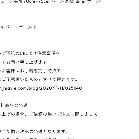
ェーン長さ70cm~75cm パール直径12mm ボール
シルバー・ゴールド
ず下記のURLより注意事項を
しくお願い申し上げます。
たお客様はお手続き完了時点で
にご了承頂いたものとさせて頂きます。
w.jmavie.com/blog/2020/11/11/025640
送】商品の発送
い上げの場合、ご依頼の無いご注文に関しまして
が全て揃い次第の発送となります。