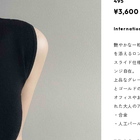
495
¥3,600
Internatio
艶やかな一
を添えるロ
スライド仕
ンジ自在。
上品なグレ
とゴールド
オフィスや
れた大人の
・合金
・人工パ