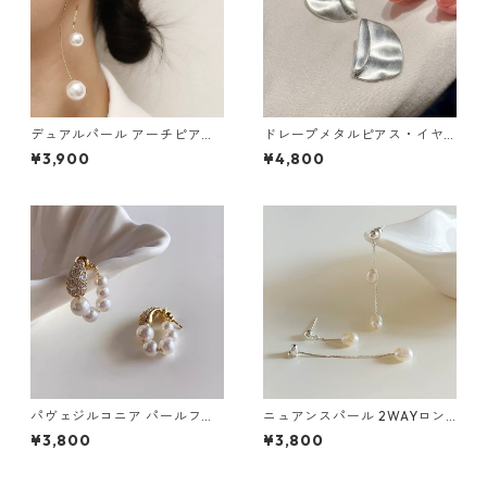
デュアルパール アーチピアス
ドレープメタルピアス・イヤ
（シルバー・ゴールド）：679
リング（ゴールド・シルバ
¥3,900
¥4,800
ー）：673
パヴェジルコニア パールフー
ニュアンスパール 2WAYロン
プピアス：671
グチェーンピアス：676
¥3,800
¥3,800