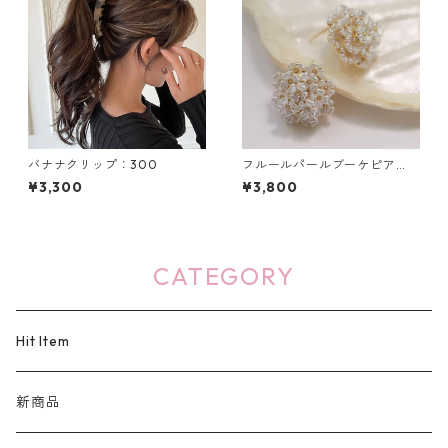
バナナクリップ：300
フルールパールブーケピア
ス：664
¥3,300
¥3,800
CATEGORY
Hit Item
新商品