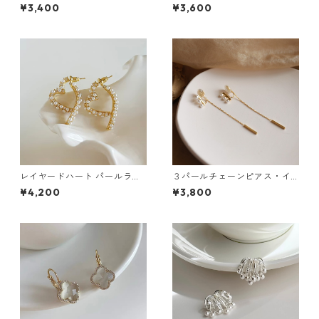
ス・イヤリング：87
ス：675
¥3,400
¥3,600
レイヤードハート パールライ
３パールチェーンピアス・イ
ンピアス：672
ヤリング：198
¥4,200
¥3,800