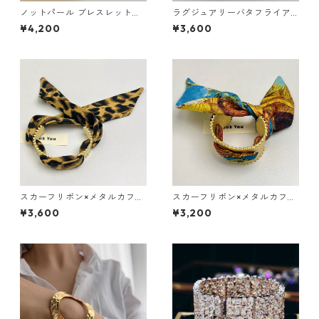
ノットパール ブレスレット：6
ラグジュアリーバタフライア
80
ームカフ(ゴールド・シルバ
¥4,200
¥3,600
ー）：518
スカーフリボン×メタルカフブ
スカーフリボン×メタルカフブ
レス【スリム】（３色）：510
レス【ワイド】（３色）：509
¥3,600
¥3,200