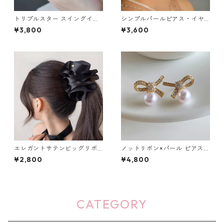
トリプルスター スイングイヤ
シンプルパールピアス・イヤ
リング：653
リング：263
¥3,800
¥3,600
エレガントサテンビッグリボ
ノットリボン×パール ピアス：
ンバナナクリップ（２色）：6
650
¥2,800
¥4,800
67
CATEGORY