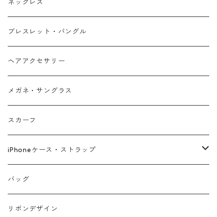
ネックレス
ブレスレット・バングル
ヘアアクセサリー
メガネ・サングラス
スカーフ
iPhoneケース・ストラップ
iPhone17シリーズ対応
バッグ
リボンデザイン