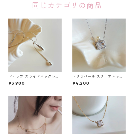
同じカテゴリの商品
ドロップ スライドネックレ
エクラパール スクエアネック
ス：678
レス：674
¥3,900
¥4,200