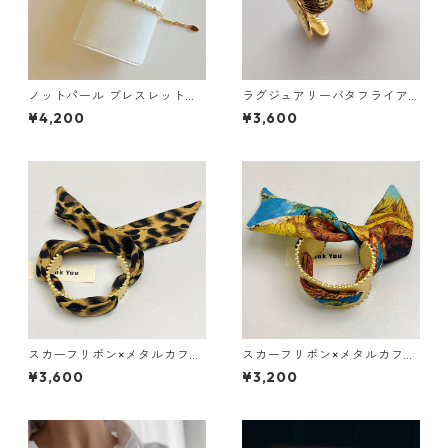
ノットパール ブレスレット：6
ラグジュアリーバタフライア
80
ームカフ(ゴールド・シルバ
¥4,200
¥3,600
ー）：518
スカーフリボン×メタルカフブ
スカーフリボン×メタルカフブ
レス【スリム】（３色）：510
レス【ワイド】（３色）：509
¥3,600
¥3,200