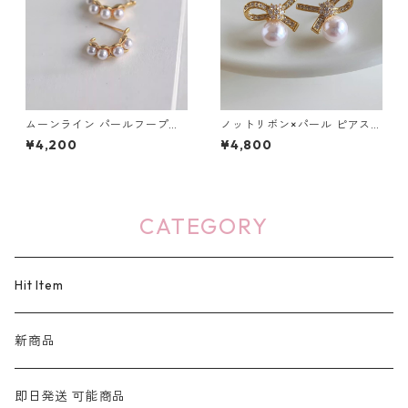
ムーンライン パールフープピ
ノットリボン×パール ピアス：
アス・イヤリング：670
650
¥4,200
¥4,800
CATEGORY
Hit Item
新商品
即日発送 可能商品