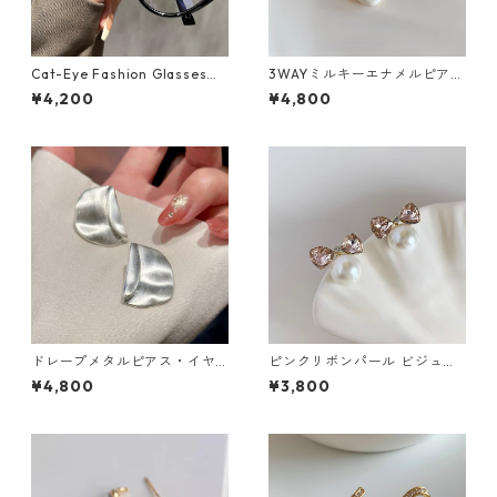
Cat-Eye Fashion Glasses
3WAYミルキーエナメルピア
（４色）：542
ス：636
¥4,200
¥4,800
ドレープメタルピアス・イヤ
ピンクリボンパール ビジュー
リング（ゴールド・シルバ
ピアス：649
¥4,800
¥3,800
ー）：673