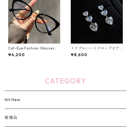
Cat-Eye Fashion Glasses
トリプルハートドロップピア
（４色）：542
ス：644
¥4,200
¥8,600
CATEGORY
Hit Item
新商品