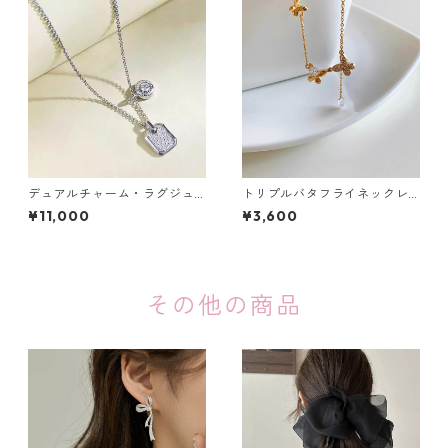
デュアルチャーム・ラグジュ
トリプルバタフライネックレ
アリーネックレス（ゴール
ス：624
¥11,000
¥3,600
ド・シルバー）：632
その他の商品