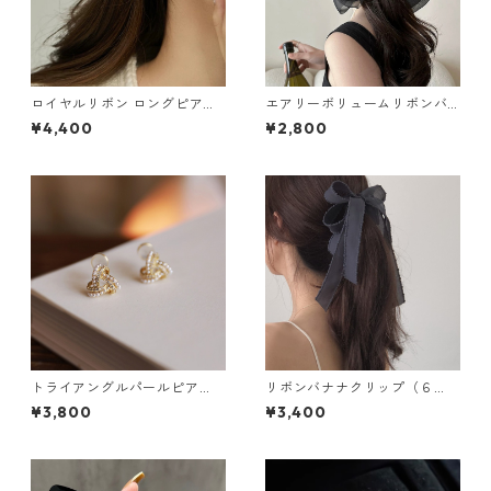
ロイヤルリボン ロングピア
エアリーボリュームリボンバ
ス・イヤリング：651
レッタ（5色）：563
¥4,400
¥2,800
トライアングルパールピア
リボンバナナクリップ（６
ス・イヤリング：195
色）：255
¥3,800
¥3,400