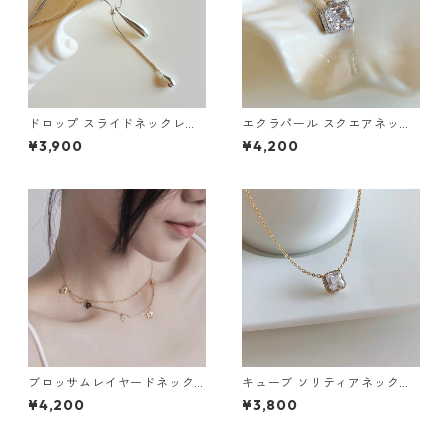
ドロップ スライドネックレ
エクラパール スクエアネック
ス：678
レス：674
¥3,900
¥4,200
ブロッサムレイヤードネック
キューブ ソリティアネックレ
レス：666
ス：637
¥4,200
¥3,800