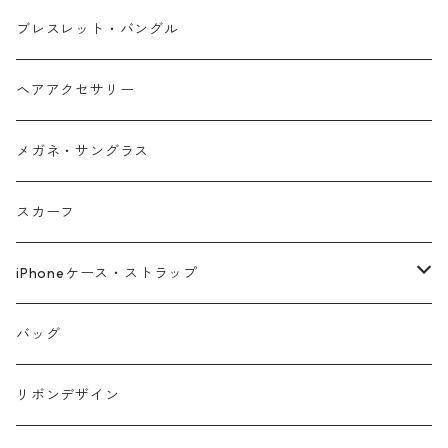
ブレスレット・バングル
ヘアアクセサリー
メガネ・サングラス
スカーフ
iPhoneケース・ストラップ
iPhone17シリーズ対応
バッグ
リボンデザイン