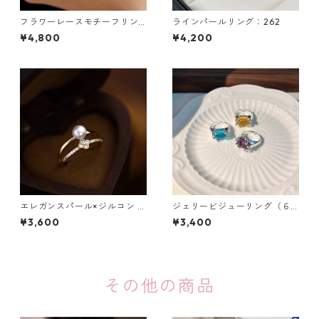
フラワーレースモチーフリン
ラインパールリング：262
グ：619
¥4,800
¥4,200
エレガンスパール×ジルコン ダ
ジェリービジューリング（６
ブルラインリング：553
色）：513
¥3,600
¥3,400
その他の商品