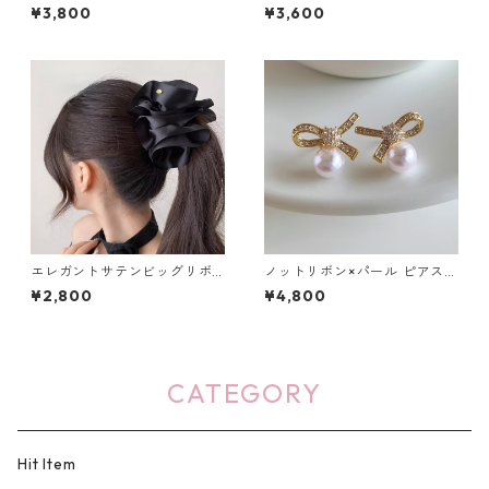
リング：653
リング：263
¥3,800
¥3,600
エレガントサテンビッグリボ
ノットリボン×パール ピアス：
ンバナナクリップ（２色）：6
650
¥2,800
¥4,800
67
CATEGORY
Hit Item