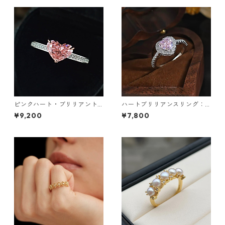
ピンクハート・ブリリアント
ハートブリリアンスリング：6
リング：640
38
¥9,200
¥7,800