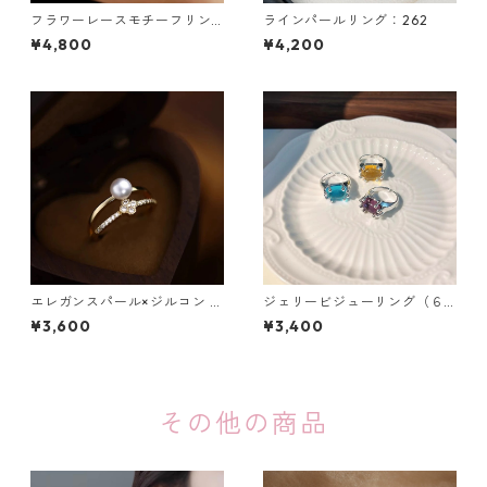
フラワーレースモチーフリン
ラインパールリング：262
グ：619
¥4,800
¥4,200
エレガンスパール×ジルコン ダ
ジェリービジューリング（６
ブルラインリング：553
色）：513
¥3,600
¥3,400
その他の商品